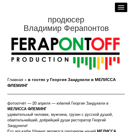
Toggl
navig
продюсер
Владимир Ферапонтов
Главная
»
в гостях у Георгия Зандукели в МЕЛИССА
ФЛЕМИНГ
фотоотчёт — 20 апреля — юбилей Георгия Зандукели в
МЕЛИССА ФЛЕМИНГ
удивительный человек, мужчина, грузин с русской душой,
обаятельнейший, добрейшей души ресторатор Георгий
Зандукели!
Его арт-кафе Шпинат является партнером нашей
МЕЛИССА