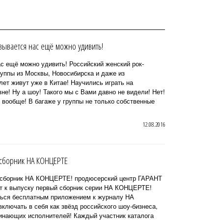
ывается нас ещё можно удивить!
ещё можно удивить! Российский женский рок-
руппы из Москвы, Новосибирска и даже из
т живут уже в Китае! Научились играть на
е! Ну а шоу! Такого мы с Вами давно не видели! Нет!
 вообще! В багаже у группы не только собственные
12.08.2016
я сборник НА КОНЦЕРТЕ
я сборник НА КОНЦЕРТЕ! продюсерский центр ГАРАНТ
 к выпуску первый сборник серии НА КОНЦЕРТЕ!
ться бесплатным приложением к журналу НА
лючать в себя как звёзд российского шоу-бизнеса,
чинающих исполнителей! Каждый участник каталога