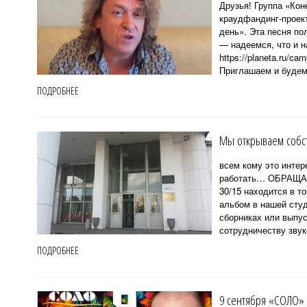
Друзья! Группа «Кон
краудфандинг-проект
день». Эта песня п
— надеемся, что и н
https://planeta.ru/c
Приглашаем и будем
ПОДРОБНЕЕ
Мы открываем собст
всем кому это интере
работать… ОБРАЩА
30/15 находится в т
альбом в нашей ст
сборниках или выпус
сотрудничеству зву
ПОДРОБНЕЕ
9 сентября «СОЛО»