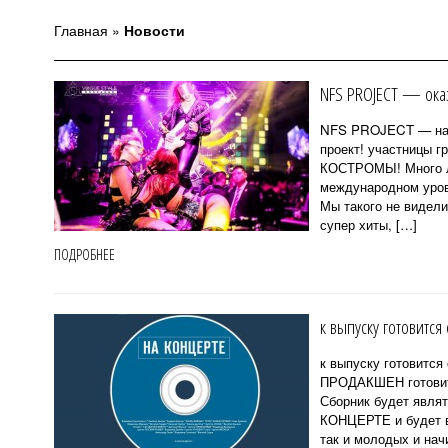
Главная
»
Новости
NFS PROJECT — оказ
NFS PROJECT — нас 
проект! участницы г
КОСТРОМЫ! Много ле
международном уровн
Мы такого не видели
супер хиты, […]
ПОДРОБНЕЕ
к выпуску готовитс
к выпуску готовитс
ПРОДАКШЕН готовит
Сборник будет явля
КОНЦЕРТЕ и будет вк
так и молодых и на