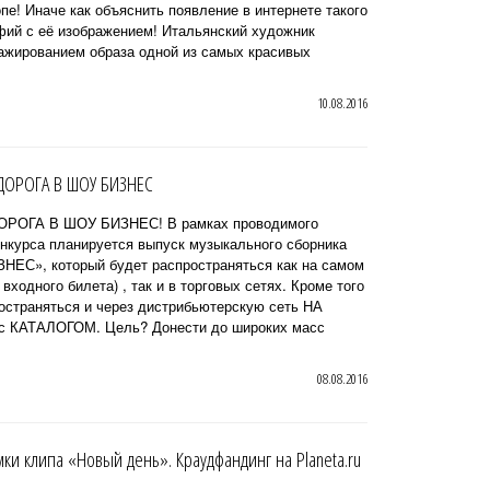
пе! Иначе как объяснить появление в интернете такого
фий с её изображением! Итальянский художник
ажированием образа одной из самых красивых
10.08.2016
ДОРОГА В ШОУ БИЗНЕС
ДОРОГА В ШОУ БИЗНЕС! В рамках проводимого
урса планируется выпуск музыкального сборника
С», который будет распространяться как на самом
 входного билета) , так и в торговых сетях. Кроме того
остраняться и через дистрибьютерскую сеть НА
с КАТАЛОГОМ. Цель? Донести до широких масс
08.08.2016
ки клипа «Новый день». Краудфандинг на Planeta.ru