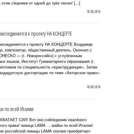
 этом сборнике от одной до трёх песен! […]
10.08.2016
исоединяется к проекту НА КОНЦЕРТЕ
рисоединяется к проекту НА КОНЦЕРТЕ Владимир
ер, композитор, общественный деятель. Окончил с
НЕСКО — (г. Новороссийск) с углубленным
ых языков, Институт Гуманитарного образования (г.
дипломом по специальности «юриспруденция». Затем
андидатскую диссертацию по теме «Авторское право».
10.08.2016
и по всей Италии
АТАЕТ СИЛ! Вот оно соблюдение хвалёного
кого права! певица LAMA … майки по всей Италии!
ем российской певицы LAMA похоже приобретают