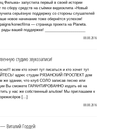
ец Фильма» запустила первый в своей истории
 по сбору средств на съёмки видеоклипа «Новый
олучила серьёзную поддержку со стороны слушателей
аше новое начинание тоже обернётся успехом!
ampaigns/konecfilma — страница проекта на Planeta.
 рады вашей поддержке! ____________________
08.08.2016
венную студию звукозаписи!
сно!!! всем кто хочет тут писаться и кто хочет тут
ЙТЕСЬ! адрес студии РЯЗАНСКИЙ ПРОСПЕКТ дом
ом же здании, что клуб СОЛО записав песню или
удии Вы сможете ГАРАНТИРОВАННО издать её на
тить у нас же собственный альбом! Мы приглашаем к
корежисёров […]
08.08.2016
 — Виталий Гордей