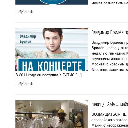
может разместить на
ПОДРОБНЕЕ
Владимир Брилёв пр
Владимир Брилёв п
Брилёв – певец, акт
медалью гимназию Ю
изучением иностранн
Москва) с красным 
блестяще защитил к
В 2011 году он поступил в ГИТИС […]
ПОДРОБНЕЕ
певица LAMA … майк
ВОЗМУЩАТЬСЯ НЕ ХВ
европейского авторс
Майки с изображени