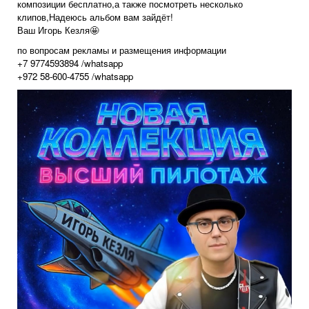
композиции бесплатно,а также посмотреть несколько
клипов,Надеюсь альбом вам зайдёт!
Ваш Игорь Кезля🤩
по вопросам рекламы и размещения информации
+7 9774593894 /whatsapp
+972 58-600-4755 /whatsapp