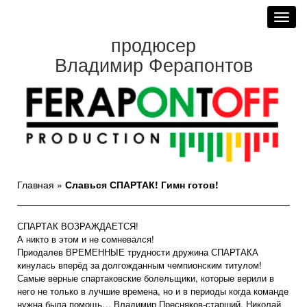
Toggl
navig
продюсер
Владимир Ферапонтов
Главная
»
Славься СПАРТАК! Гимн готов!
СПАРТАК ВОЗРАЖДАЕТСЯ!
А никто в этом и не сомневался!
Приодалев ВРЕМЕННЫЕ трудности дружина СПАРТАКА
кинулась вперёд за долгожданным чемпионским титулом!
Самые верные спартаковские болельщики, которые верили в
него не только в лучшие времена, но и в периоды когда команде
нужна была помощь… Владимир Пресняков-старший, Николай