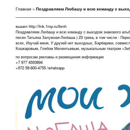
Главная
»
Поздравляем Любашу и всю команду с выхо
вышел
http://link.1mp.ru/lbmh
Поздравляем Любашу и всю команду с выходом знакового альб
песен Татьяна Залужная-Любаша ) 23 трека, в том числе : Пере
всех, Изучай меня, У друзей нет выходных, Барбарики, совмес
Кошкаровым, Глебом Мелентьевым, музыкальным театром «Зеб
по вопросам рекламы и размещения информации
+7 977 4593894
+972 58-600-4755 /whatsapp