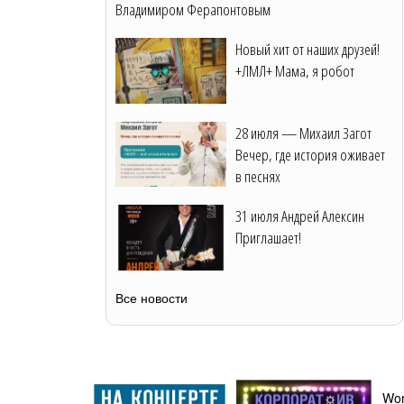
Владимиром Ферапонтовым
Новый хит от наших друзей!
+ЛМЛ+ Мама, я робот
28 июля — Михаил Загот
Вечер, где история оживает
в песнях
31 июля Андрей Алексин
Приглашает!
Все новости
Wor