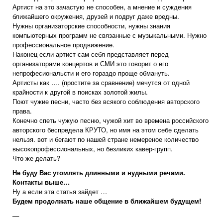
Артист на это зачастую не способен, а мнение и суждения
ближайшего окружения, друзей и подруг даже вредны.
Нужны организаторские способности, нужны знания
компьютерных программ не связанные с музыкальными. Нужно
профессиональное продвижение.
Наконец если артист сам себя представляет перед
организаторами концертов и СМИ это говорит о его
непрофесиональсти и его гораздо проще обмануть.
Артисты как …. (простите за сравнение) мечутся от одной
крайности к другой в поисках золотой жилы.
Поют чужие песни, часто без всякого соблюдения авторского
права.
Конечно спеть чужую песню, чужой хит во времена российского
авторского беспредела КРУТО, но имя на этом себе сделать
нельзя. вот и бегают по нашей стране немереное количество
высокопрофессиональных, но безликих кавер-групп.
Что же делать?
Не буду Вас утомлять длинными и нудными речами.
Контакты выше…
Ну а если эта статья зайдет …
Будем продолжать наше общение в ближайшем будущем!
—