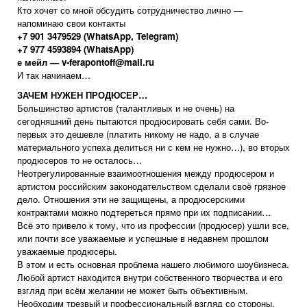
Кто хочет со мной обсудить сотрудничество лично —
напоминаю свои контакты
+7 901 3479529 (WhatsApp, Telegram)
+7 977 4593894 (WhatsApp)
е мейл —
v-ferapontoff@mail.ru
И так начинаем…
ЗАЧЕМ НУЖЕН ПРОДЮСЕР…
Большинство артистов (талантливых и не очень) на
сегодняшний день пытаются продюсировать себя сами. Во-
первых это дешевле (платить никому не надо, а в случае
материального успеха делиться ни с кем не нужно…), во вторых
продюсеров то не осталось…
Неотрегулированные взаимоотношения между продюсером и
артистом российским законодательством сделали своё грязное
дело. Отношения эти не защищены, а продюсерскими
контрактами можно подтереться прямо при их подписании…
Всё это привело к тому, что из профессии (продюсер) ушли все,
или почти все уважаемые и успешные в недавнем прошлом
уважаемые продюсеры.
В этом и есть основная проблема нашего любимого шоубизнеса.
Любой артист находится внутри собственного творчества и его
взгляд при всём желании не может быть объективным.
Необходим трезвый и профессиональный взгляд со стороны.