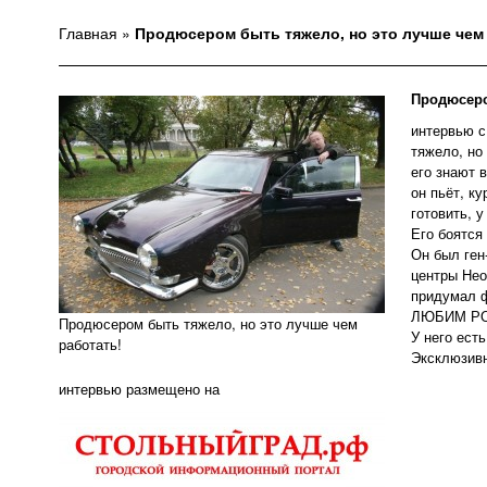
Главная
»
Продюсером быть тяжело, но это лучше чем
Продюсеро
интервью 
тяжело, но
его знают в
он пьёт, к
готовить, у
Его боятся
Он был ге
центры Не
придумал 
ЛЮБИМ Р
Продюсером быть тяжело, но это лучше чем
У него ест
работать!
Эксклюзив
интервью размещено на